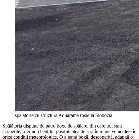
spalatorie cu structura Aquarama rosie la Slobozia
Spălătoria dispune de patru boxe de spălare, din care trei sunt
acoperite, oferind clienților posibilitatea de a-și întreține vehiculele în
orice condiții meteorologice. O a patra boxă, descoperită, adaugă o