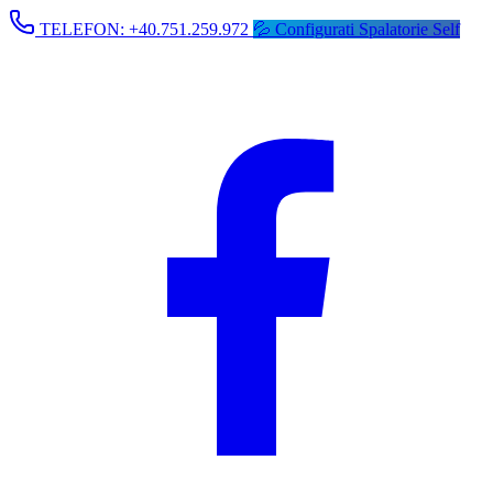
TELEFON:
+40.751.259.972
💦
Configurati Spalatorie Self