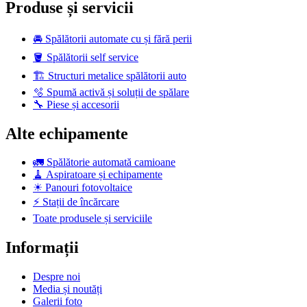
Produse și servicii
🚘 Spălătorii automate cu și fără perii
🪣 Spălătorii self service
🏗️ Structuri metalice spălătorii auto
🫧 Spumă activă și soluții de spălare
🔧 Piese și accesorii
Alte echipamente
🚛 Spălătorie automată camioane
🧹 Aspiratoare și echipamente
☀ Panouri fotovoltaice
⚡ Stații de încărcare
Toate produsele și serviciile
Informații
Despre noi
Media și noutăți
Galerii foto