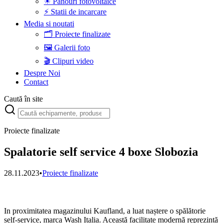
☀ Panouri fotovoltaice
⚡ Statii de incarcare
Media si noutati
🗂️ Proiecte finalizate
🖼️ Galerii foto
🎬 Clipuri video
Despre Noi
Contact
Caută în site
Proiecte finalizate
Spalatorie self service 4 boxe Slobozia
28.11.2023
•
Proiecte finalizate
In proximitatea magazinului Kaufland, a luat naștere o spălătorie
self-service, marca Wash Italia. Această facilitate modernă reprezintă